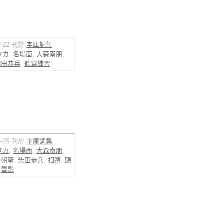
09-22 刊於
字庫詞集
タカ
,
名場面
,
大森南朋
,
柴田恭兵
,
聽寫練習
05-25 刊於
字庫詞集
タカ
,
名場面
,
大森南朋
,
,
朝聖
,
柴田恭兵
,
相簿
,
聽
,
電影