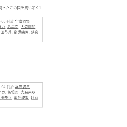
腐ったこの国を買い叩く】
02-05 刊於
字庫詞集
タカ
,
名場面
,
大森南朋
,
柴田恭兵
,
翻譯練習
,
聽寫
02-04 刊於
字庫詞集
タカ
,
名場面
,
大森南朋
,
柴田恭兵
,
翻譯練習
,
聽寫