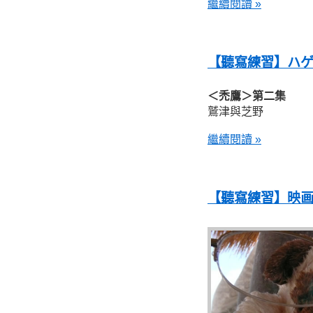
繼續閱讀 »
【聽寫練習】ハゲタ
＜禿鷹＞第二集
鷲津與芝野
繼續閱讀 »
【聽寫練習】映画 