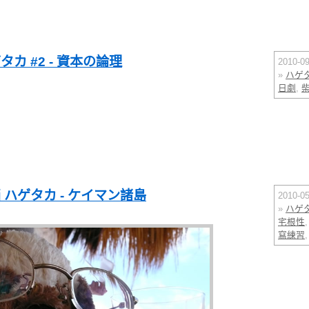
カ #2 - 資本の論理
2010-
»
ハゲ
日劇
,
ハゲタカ - ケイマン諸島
2010-
»
ハゲ
宅根性
寫練習