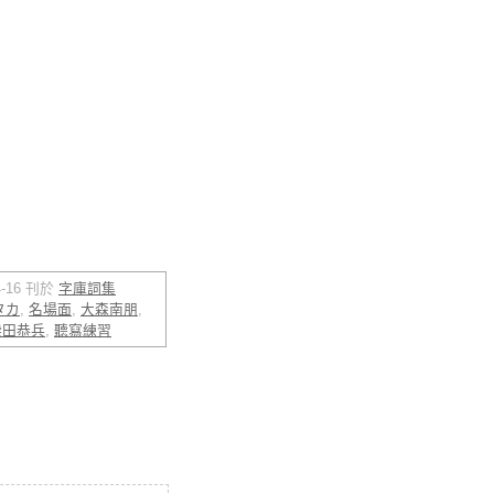
04-16 刊於
字庫詞集
タカ
,
名場面
,
大森南朋
,
柴田恭兵
,
聽寫練習