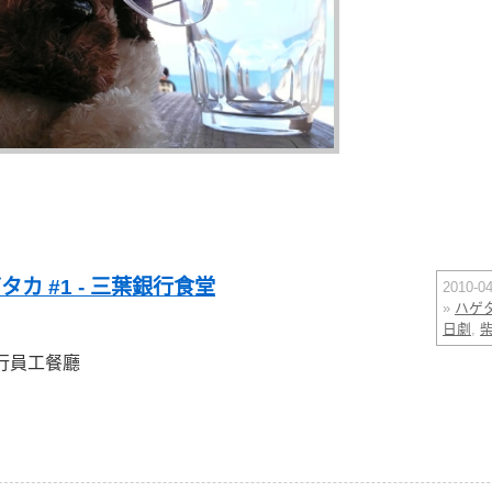
カ #1 - 三葉銀行食堂
2010-
»
ハゲ
日劇
,
行員工餐廳