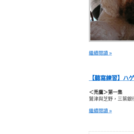
繼續閱讀 »
【聽寫練習】ハゲタ
＜禿鷹＞第一集
鷲津與芝野，三葉銀
繼續閱讀 »