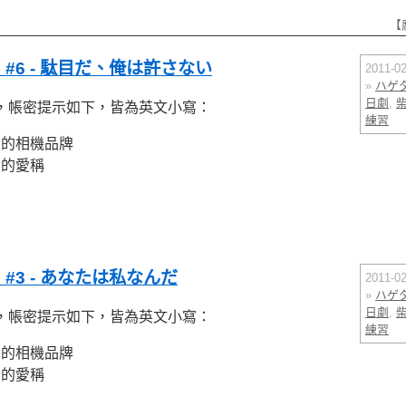
【
#6 - 駄目だ、俺は許さない
2011-
»
ハゲ
日劇
,
，帳密提示如下，皆為英文小寫：
練習
用的相機品牌
治的愛稱
#3 - あなたは私なんだ
2011-
»
ハゲ
日劇
,
，帳密提示如下，皆為英文小寫：
練習
用的相機品牌
治的愛稱