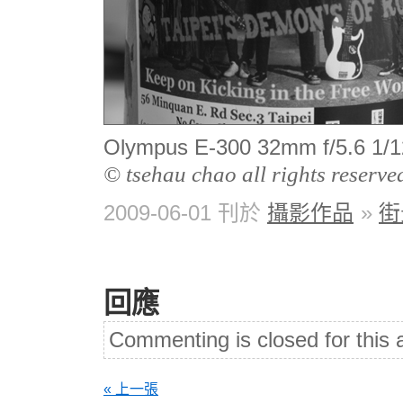
Olympus E-300 32mm f/5.6 
© tsehau chao all rights reserve
2009-06-01 刊於
攝影作品
»
街
回應
Commenting is closed for this a
« 上一張