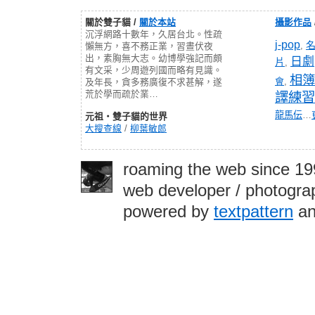
關於雙子貓 /
關於本站
攝影作品
沉浮網路十數年，久居台北。性疏
j-pop
,
懶無方，喜不務正業，習晝伏夜
出，素胸無大志。幼博學強記而頗
日劇
片
,
有文采，少周遊列國而略有見識。
相簿
會
,
及年長，貪多務廣復不求甚解，遂
荒於學而疏於業…
譯練習
龍馬伝
…
元祖‧雙子貓的世界
大搜查線
/
柳葉敏郎
roaming the web since 1
web developer / photograp
powered by
textpattern
an