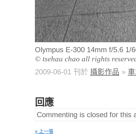
Olympus E-300 14mm f/5.
© tsehau chao all rights reserve
2009-06-01 刊於
攝影作品
»
車
回應
Commenting is closed for this a
« 上一張