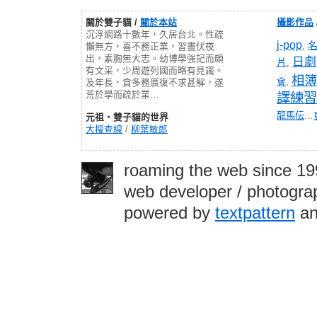
關於雙子貓 /
關於本站
攝影作品
沉浮網路十數年，久居台北。性疏
j-pop
,
懶無方，喜不務正業，習晝伏夜
出，素胸無大志。幼博學強記而頗
日劇
片
,
有文采，少周遊列國而略有見識。
相簿
會
,
及年長，貪多務廣復不求甚解，遂
荒於學而疏於業…
譯練習
龍馬伝
…
元祖‧雙子貓的世界
大搜查線
/
柳葉敏郎
roaming the web since 1
web developer / photograp
powered by
textpattern
an