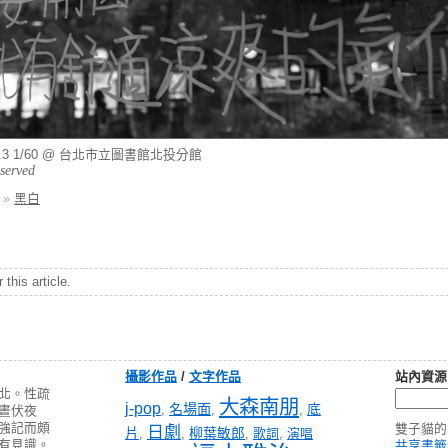
 f/6.3 1/60 @ 台北市立圖書館北投分館
eserved
»
黑白
this article.
攝影作品
/
文字作品
站內資源
北。性疏
大森南朋
j-pop
名場面
底
,
,
,
晝伏夜
強記而頗
雙子貓的
日劇
片
柳葉敏郎
,
,
,
歌詞
,
演唱
有見識。
共享書籤