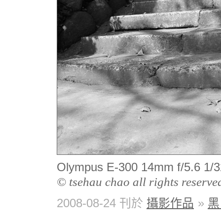
Olympus E-300 14mm f/5
© tsehau chao all rights reserve
2008-08-24 刊於
攝影作品
»
黑