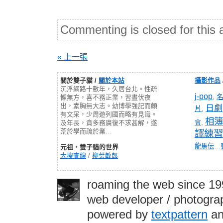
Commenting is closed for this a
« 上一張
關於雙子貓 /
關於本站
攝影作品
沉浮網路十數年，久居台北。性疏
j-pop
,
懶無方，喜不務正業，習晝伏夜
出，素胸無大志。幼博學強記而頗
日劇
片
,
有文采，少周遊列國而略有見識。
相簿
會
,
及年長，貪多務廣復不求甚解，遂
荒於學而疏於業…
譯練習
龍馬伝
…
元祖‧雙子貓的世界
大搜查線
/
柳葉敏郎
roaming the web since 1
web developer / photograp
powered by
textpattern
an