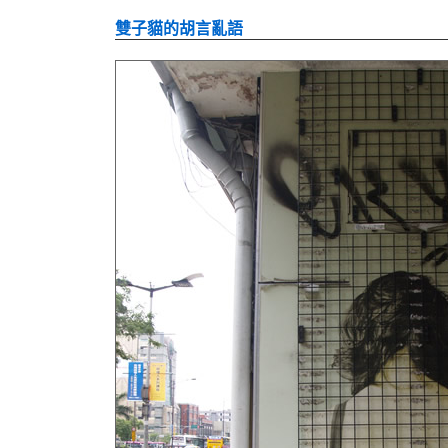
雙子貓的胡言亂語