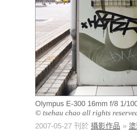
Olympus E-300 16mm f/8 1
© tsehau chao all rights reserve
2007-05-27 刊於
攝影作品
»
塗