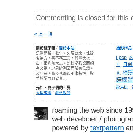
Commenting is closed for this a
« 上一張
關於雙子貓 /
關於本站
攝影作品
沉浮網路十數年，久居台北。性疏
j-pop
,
懶無方，喜不務正業，習晝伏夜
出，素胸無大志。幼博學強記而頗
日劇
片
,
有文采，少周遊列國而略有見識。
相簿
會
,
及年長，貪多務廣復不求甚解，遂
荒於學而疏於業…
譯練習
龍馬伝
…
元祖‧雙子貓的世界
大搜查線
/
柳葉敏郎
roaming the web since 1
web developer / photograp
powered by
textpattern
an