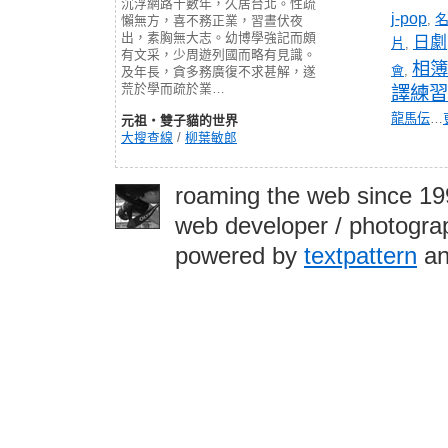
沉浮網路十數年，久居台北。性疏
j-pop
,
懶無方，喜不務正業，習晝伏夜
出，素胸無大志。幼博學強記而頗
日劇
片
,
有文采，少周遊列國而略有見識。
相簿
會
,
及年長，貪多務廣復不求甚解，遂
荒於學而疏於業…
譯練習
龍馬伝
…
元祖‧雙子貓的世界
大搜查線
/
柳葉敏郎
roaming the web since 1
web developer / photograp
powered by
textpattern
an