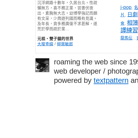
沉浮網路十數年，久居台北。性疏
j-pop
,
懶無方，喜不務正業，習晝伏夜
出，素胸無大志。幼博學強記而頗
日劇
片
,
有文采，少周遊列國而略有見識。
相簿
會
,
及年長，貪多務廣復不求甚解，遂
荒於學而疏於業…
譯練習
龍馬伝
…
元祖‧雙子貓的世界
大搜查線
/
柳葉敏郎
roaming the web since 1
web developer / photograp
powered by
textpattern
an