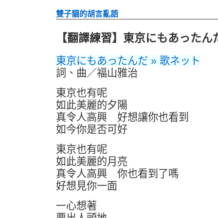
雙子貓的胡言亂語
【翻譯練習】東京にもあったんだ 
東京にもあったんだ » 歌ネット
詞、曲／福山雅治
東京也有呢
如此美麗的夕陽
真令人高興 好想讓你也看到
如今你是否可好
東京也有呢
如此美麗的月亮
真令人高興 你也看到了嗎
好想見你一面
一心想著
要出人頭地