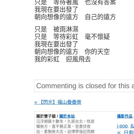
只是 等待著風 也沒有答案
我現在要出發了
朝向想像的遠方 自己的遠方
只是 被雨淋濕
只是 等待彩虹 毫不懷疑
我現在要出發了
朝向想像的遠方 你的天空
我的彩虹 迎風飛去
Commenting is closed for this a
« 【閃光】福山疊疊樂
關於雙子貓 /
關於本站
攝影作品
沉浮網路十數年，久居台北。性疏
j-pop
,
懶無方，喜不務正業，習晝伏夜
出，素胸無大志。幼博學強記而頗
日劇
片
,