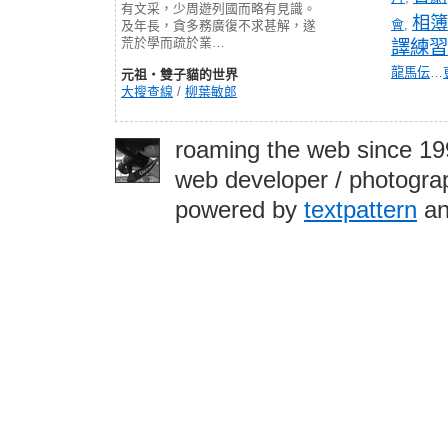
有文采，少周遊列國而略有見識。
相簿
會
,
及年長，貪多務廣復不求甚解，遂
荒於學而疏於業…
譯練習
龍馬伝
…
元祖‧雙子貓的世界
大搜查線
/
柳葉敏郎
roaming the web since 1
web developer / photograp
powered by
textpattern
an