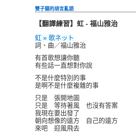
雙子貓的胡言亂語
【翻譯練習】虹 - 福山雅治
虹 » 歌ネット
詞、曲／福山雅治
有首歌想讓你聽
有些話一直想對你說
不是什麼特別的事
是啊不是什麼複雜的事
只是 張開地圖
只是 等待著風 也沒有答案
我現在要出發了
朝向想像的遠方 自己的遠方
來吧 迎風飛去