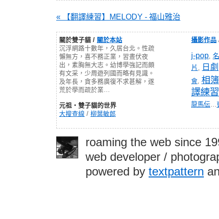
« 【翻譯練習】MELODY - 福山雅治
關於雙子貓 /
關於本站
攝影作品
沉浮網路十數年，久居台北。性疏
j-pop
,
懶無方，喜不務正業，習晝伏夜
出，素胸無大志。幼博學強記而頗
日劇
片
,
有文采，少周遊列國而略有見識。
相簿
會
,
及年長，貪多務廣復不求甚解，遂
荒於學而疏於業…
譯練習
龍馬伝
…
元祖‧雙子貓的世界
大搜查線
/
柳葉敏郎
roaming the web since 1
web developer / photograp
powered by
textpattern
an