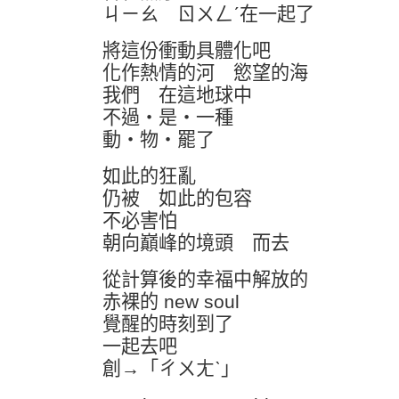
ㄐㄧㄠ ㄖㄨㄥˊ在一起了
將這份衝動具體化吧
化作熱情的河 慾望的海
我們 在這地球中
不過‧是‧一種
動‧物‧罷了
如此的狂亂
仍被 如此的包容
不必害怕
朝向巔峰的境頭 而去
從計算後的幸福中解放的
赤裸的 new soul
覺醒的時刻到了
一起去吧
創→「ㄔㄨㄤˋ」