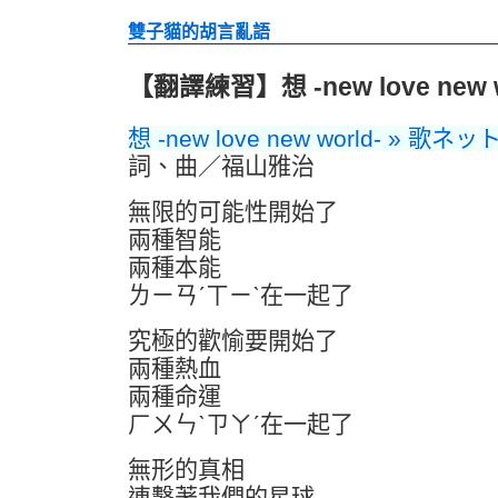
雙子貓的胡言亂語
【翻譯練習】想 -new love new 
想 -new love new world- » 歌ネッ
詞、曲／福山雅治
無限的可能性開始了
兩種智能
兩種本能
ㄌㄧㄢˊㄒㄧˋ在一起了
究極的歡愉要開始了
兩種熱血
兩種命運
ㄏㄨㄣˋㄗㄚˊ在一起了
無形的真相
連繫著我們的星球