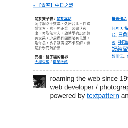
« 【青春】中日之戰
關於雙子貓 /
關於本站
攝影作品
沉浮網路十數年，久居台北。性疏
j-pop
,
懶無方，喜不務正業，習晝伏夜
出，素胸無大志。幼博學強記而頗
日劇
片
,
有文采，少周遊列國而略有見識。
相簿
會
,
及年長，貪多務廣復不求甚解，遂
荒於學而疏於業…
譯練習
龍馬伝
…
元祖‧雙子貓的世界
大搜查線
/
柳葉敏郎
roaming the web since 1
web developer / photograp
powered by
textpattern
an