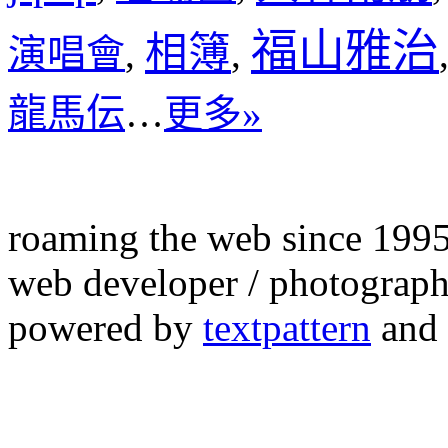
福山雅治
相簿
演唱會
,
,
龍馬伝
…
更多»
roaming the web since 199
web developer / photograph
powered by
textpattern
and 