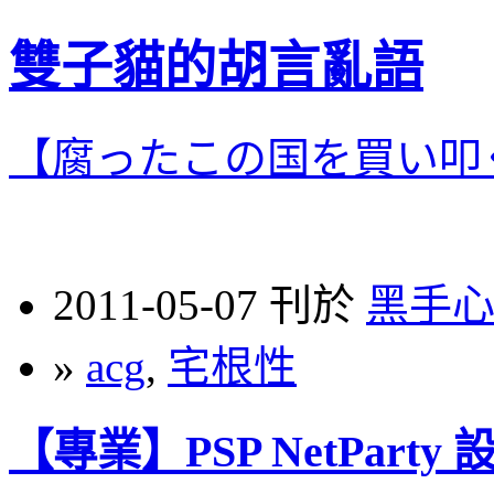
雙子貓的胡言亂語
【腐ったこの国を買い叩
2011-05-07 刊於
黑手
»
acg
,
宅根性
【專業】PSP NetParty 設