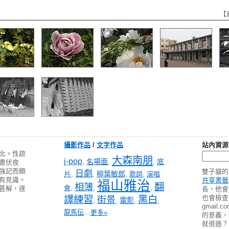
【
攝影作品
/
文字作品
站內資源
北。性疏
大森南朋
j-pop
名場面
底
,
,
,
晝伏夜
強記而頗
雙子貓的
日劇
片
柳葉敏郎
,
,
,
歌詞
,
演唱
有見識。
共享書籤
福山雅治
翻
相簿
會
,
,
,
甚解，遂
長，他會
譯練習
黑白
也會檢查 pa
街景
電影
,
,
,
,
gmail
龍馬伝
…
更多»
的意義
就很遜？