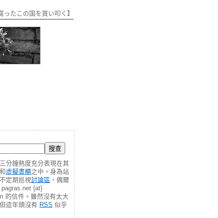
腐ったこの国を買い叩く】
三分鐘熱度充分表現在其
和
虛擬書櫃
之中。身為站
不定期巡視
討論區
，偶爾
gras.net {at}
.com 的信件。雖然沒有太大
，但這年頭沒有
RSS
似乎