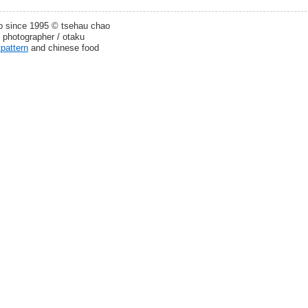
b since 1995 © tsehau chao
 photographer / otaku
tpattern
and chinese food