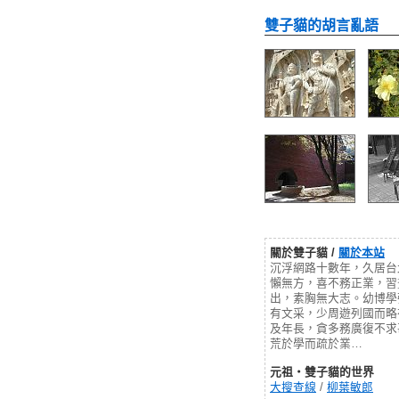
雙子貓的胡言亂語
關於雙子貓 /
關於本站
沉浮網路十數年，久居台
懶無方，喜不務正業，習
出，素胸無大志。幼博學
有文采，少周遊列國而略
及年長，貪多務廣復不求
荒於學而疏於業…
元祖‧雙子貓的世界
大搜查線
/
柳葉敏郎