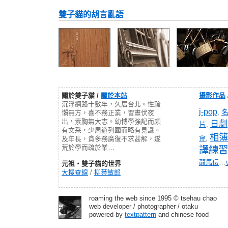
雙子貓的胡言亂語
關於雙子貓 /
關於本站
攝影作品
沉浮網路十數年，久居台北。性疏
j-pop
,
懶無方，喜不務正業，習晝伏夜
出，素胸無大志。幼博學強記而頗
日劇
片
,
有文采，少周遊列國而略有見識。
相簿
會
,
及年長，貪多務廣復不求甚解，遂
荒於學而疏於業…
譯練習
龍馬伝
…
元祖‧雙子貓的世界
大搜查線
/
柳葉敏郎
roaming the web since 1995 © tsehau chao
web developer / photographer / otaku
powered by
textpattern
and chinese food