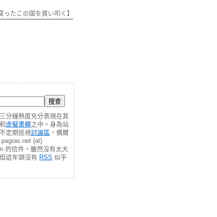
腐ったこの国を買い叩く】
三分鐘熱度充分表現在其
和
虛擬書櫃
之中。身為站
不定期巡視
討論區
，偶爾
gras.net {at}
.com 的信件。雖然沒有太大
，但這年頭沒有
RSS
似乎