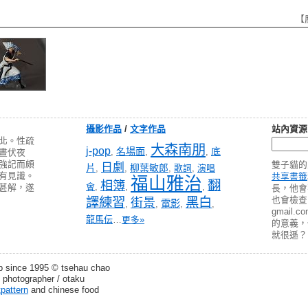
【
攝影作品
/
文字作品
站內資源
北。性疏
大森南朋
j-pop
名場面
底
,
,
,
晝伏夜
強記而頗
雙子貓的
日劇
片
柳葉敏郎
,
,
,
歌詞
,
演唱
有見識。
共享書籤
福山雅治
翻
相簿
會
,
,
,
甚解，遂
長，他會
譯練習
黑白
也會檢查 pa
街景
電影
,
,
,
,
gmail
龍馬伝
…
更多»
的意義
就很遜？
b since 1995 © tsehau chao
 photographer / otaku
tpattern
and chinese food