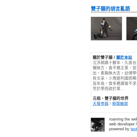
雙子貓的胡言亂語
關於雙子貓 /
關於本站
沉浮網路十數年，久居台
懶無方，喜不務正業，習
出，素胸無大志。幼博學
有文采，少周遊列國而略
及年長，貪多務廣復不求
荒於學而疏於業…
元祖‧雙子貓的世界
大搜查線
/
柳葉敏郎
roaming the we
web developer /
powered by
tex