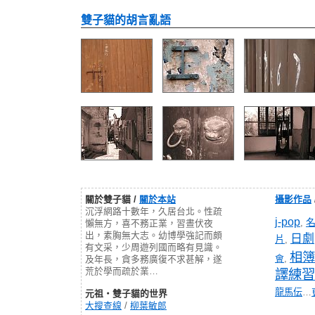
雙子貓的胡言亂語
關於雙子貓 /
關於本站
攝影作品
沉浮網路十數年，久居台北。性疏
j-pop
,
懶無方，喜不務正業，習晝伏夜
出，素胸無大志。幼博學強記而頗
日劇
片
,
有文采，少周遊列國而略有見識。
相簿
會
,
及年長，貪多務廣復不求甚解，遂
荒於學而疏於業…
譯練習
龍馬伝
…
元祖‧雙子貓的世界
大搜查線
/
柳葉敏郎