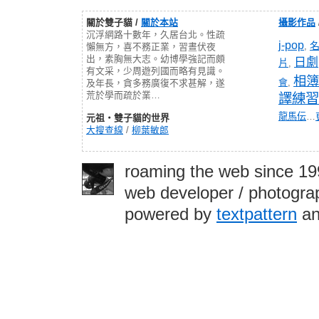
關於雙子貓 /
關於本站
攝影作品
沉浮網路十數年，久居台北。性疏
j-pop
,
懶無方，喜不務正業，習晝伏夜
出，素胸無大志。幼博學強記而頗
日劇
片
,
有文采，少周遊列國而略有見識。
相簿
會
,
及年長，貪多務廣復不求甚解，遂
荒於學而疏於業…
譯練習
龍馬伝
…
元祖‧雙子貓的世界
大搜查線
/
柳葉敏郎
roaming the web since 1
web developer / photograp
powered by
textpattern
an