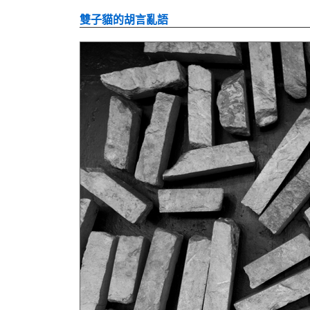
雙子貓的胡言亂語