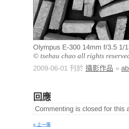
Olympus E-300 14mm f/3.
© tsehau chao all rights reserve
2009-06-01 刊於
攝影作品
»
ab
回應
Commenting is closed for this a
« 上一張