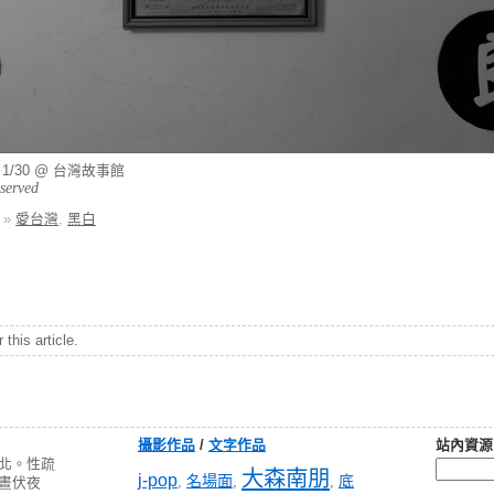
/3 1/30 @ 台灣故事館
eserved
»
愛台灣
,
黑白
this article.
攝影作品
/
文字作品
站內資源
北。性疏
大森南朋
j-pop
名場面
底
,
,
,
晝伏夜