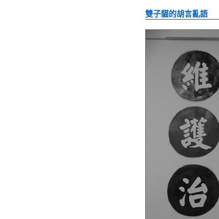
雙子貓的胡言亂語