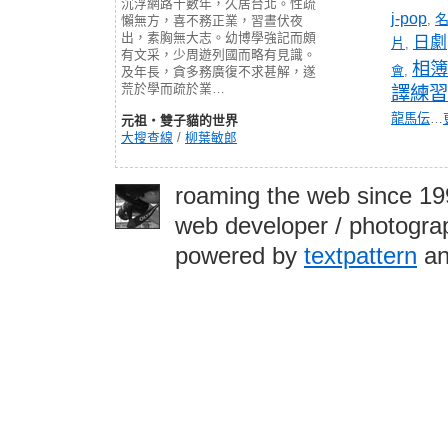
沉浮網路十數年，久居台北。性疏
j-pop
,
懶無方，喜不務正業，習晝伏夜
出，素胸無大志。幼博學強記而頗
日劇
片
,
有文采，少周遊列國而略有見識。
相簿
會
,
及年長，貪多務廣復不求甚解，遂
荒於學而疏於業…
譯練習
龍馬伝
…
元祖‧雙子貓的世界
大搜查線
/
柳葉敏郎
roaming the web since 1
web developer / photograp
powered by
textpattern
an