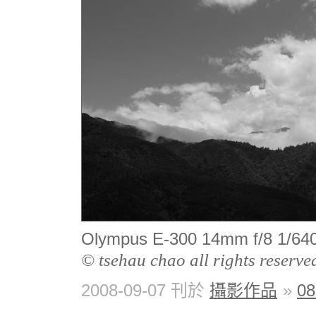
Olympus E-300 14mm f/8 1
© tsehau chao all rights reserve
2008-09-07 刊於
攝影作品
»
0