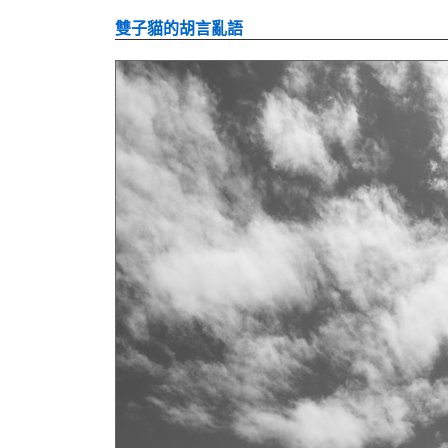
雙子貓的胡言亂語