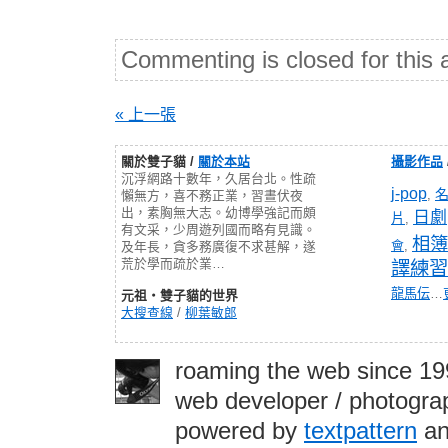
Commenting is closed for this a
« 上一張
關於雙子貓 /
關於本站
攝影作品
沉浮網路十數年，久居台北。性疏
j-pop
,
懶無方，喜不務正業，習晝伏夜
出，素胸無大志。幼博學強記而頗
日劇
片
,
有文采，少周遊列國而略有見識。
相簿
會
,
及年長，貪多務廣復不求甚解，遂
荒於學而疏於業…
譯練習
龍馬伝
…
元祖‧雙子貓的世界
大搜查線
/
柳葉敏郎
roaming the web since 1
web developer / photograp
powered by
textpattern
an