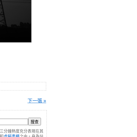
下一張 »
三分鐘熱度充分表現在其
和
虛擬書櫃
之中。身為站