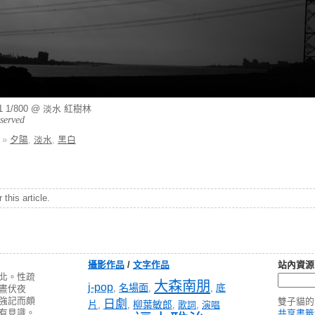
/11 1/800 @ 淡水 紅樹林
eserved
»
夕陽
,
淡水
,
黑白
this article.
攝影作品
/
文字作品
站內資源
北。性疏
大森南朋
j-pop
名場面
底
,
,
,
晝伏夜
強記而頗
雙子貓的
日劇
片
柳葉敏郎
,
,
,
歌詞
,
演唱
有見識。
共享書籤