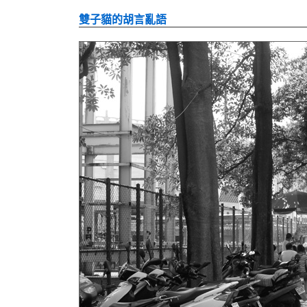
雙子貓的胡言亂語