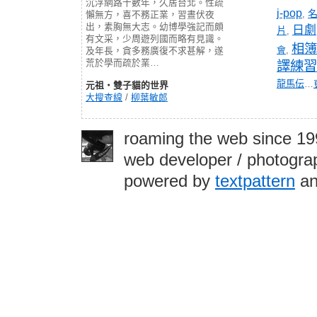
沉浮網路十數年，久居台北。性疏
j-pop
,
懶無方，喜不務正業，習晝伏夜
出，素胸無大志。幼博學強記而頗
日劇
片
,
有文采，少周遊列國而略有見識。
相簿
會
,
及年長，貪多務廣復不求甚解，遂
荒於學而疏於業…
譯練習
龍馬伝
…
元祖‧雙子貓的世界
大搜查線
/
柳葉敏郎
roaming the web since 1
web developer / photograp
powered by
textpattern
an