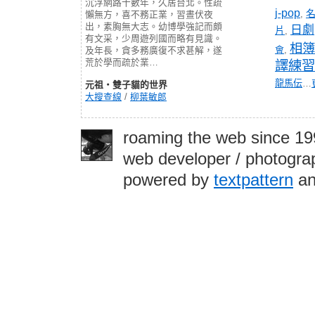
沉浮網路十數年，久居台北。性疏
j-pop
,
懶無方，喜不務正業，習晝伏夜
出，素胸無大志。幼博學強記而頗
日劇
片
,
有文采，少周遊列國而略有見識。
相簿
會
,
及年長，貪多務廣復不求甚解，遂
荒於學而疏於業…
譯練習
龍馬伝
…
元祖‧雙子貓的世界
大搜查線
/
柳葉敏郎
roaming the web since 1
web developer / photograp
powered by
textpattern
an