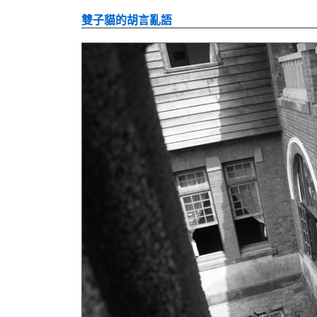
雙子貓的胡言亂語