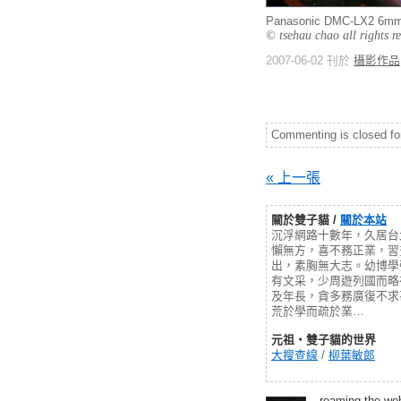
Panasonic DMC-LX2 6
© tsehau chao all rights r
2007-06-02 刊於
攝影作品
Commenting is closed for 
« 上一張
關於雙子貓 /
關於本站
沉浮網路十數年，久居台
懶無方，喜不務正業，習
出，素胸無大志。幼博學
有文采，少周遊列國而略
及年長，貪多務廣復不求
荒於學而疏於業…
元祖‧雙子貓的世界
大搜查線
/
柳葉敏郎
roaming the we