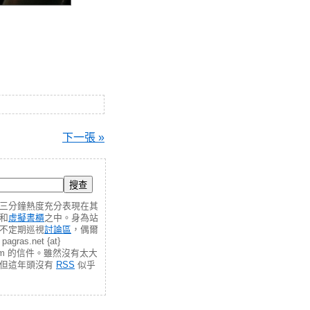
下一張 »
三分鐘熱度充分表現在其
和
虛擬書櫃
之中。身為站
不定期巡視
討論區
，偶爾
gras.net {at}
.com 的信件。雖然沒有太大
，但這年頭沒有
RSS
似乎