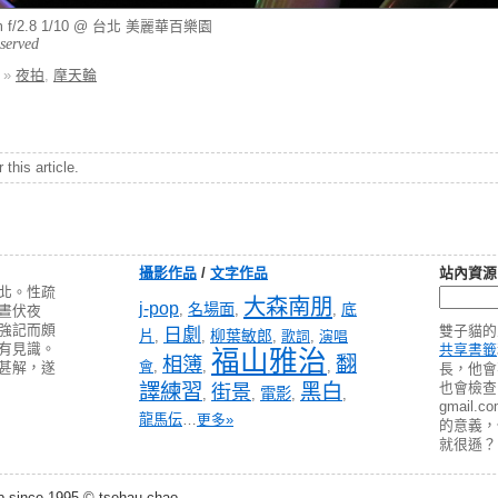
mm f/2.8 1/10 @ 台北 美麗華百樂園
eserved
»
夜拍
,
摩天輪
this article.
攝影作品
/
文字作品
站內資源
北。性疏
大森南朋
j-pop
名場面
底
,
,
,
晝伏夜
強記而頗
雙子貓的
日劇
片
柳葉敏郎
,
,
,
歌詞
,
演唱
有見識。
共享書籤
福山雅治
翻
相簿
會
,
,
,
甚解，遂
長，他會
譯練習
黑白
也會檢查 pa
街景
電影
,
,
,
,
gmail
龍馬伝
…
更多»
的意義
就很遜？
b since 1995 © tsehau chao