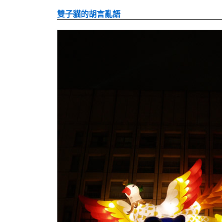
雙子貓的胡言亂語