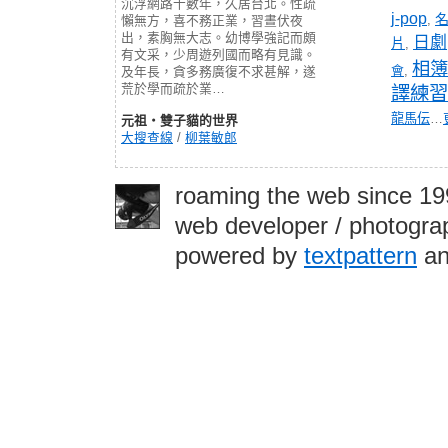
沉浮網路十數年，久居台北。性疏
j-pop
,
懶無方，喜不務正業，習晝伏夜
出，素胸無大志。幼博學強記而頗
日劇
片
,
有文采，少周遊列國而略有見識。
相簿
會
,
及年長，貪多務廣復不求甚解，遂
荒於學而疏於業…
譯練習
龍馬伝
…
元祖‧雙子貓的世界
大搜查線
/
柳葉敏郎
roaming the web since 1
web developer / photograp
powered by
textpattern
an