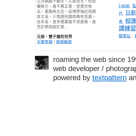
沉浮網路十數年，久居台北。性疏
j-pop
,
懶無方，喜不務正業，習晝伏夜
出，素胸無大志。幼博學強記而頗
日劇
片
,
有文采，少周遊列國而略有見識。
相簿
會
,
及年長，貪多務廣復不求甚解，遂
荒於學而疏於業…
譯練習
龍馬伝
…
元祖‧雙子貓的世界
大搜查線
/
柳葉敏郎
roaming the web since 1
web developer / photograp
powered by
textpattern
an