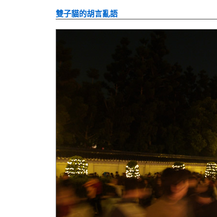
雙子貓的胡言亂語