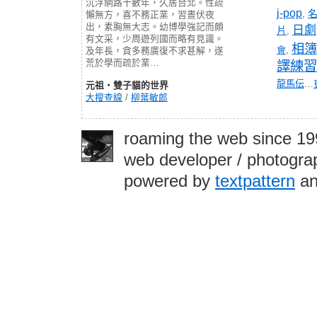
沉浮網路十數年，久居台北。性疏
j-pop
,
懶無方，喜不務正業，習晝伏夜
出，素胸無大志。幼博學強記而頗
日劇
片
,
有文采，少周遊列國而略有見識。
相簿
會
,
及年長，貪多務廣復不求甚解，遂
荒於學而疏於業…
譯練習
龍馬伝
…
元祖‧雙子貓的世界
大搜查線
/
柳葉敏郎
roaming the web since 1
web developer / photograp
powered by
textpattern
an