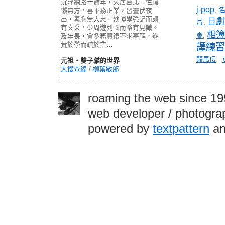
沉浮網路十數年，久居台北。性疏
j-pop
,
懶無方，喜不務正業，習晝伏夜
出，素胸無大志。幼博學強記而頗
日劇
片
,
有文采，少周遊列國而略有見識。
相簿
會
,
及年長，貪多務廣復不求甚解，遂
荒於學而疏於業…
譯練習
龍馬伝
…
元祖‧雙子貓的世界
大搜查線
/
柳葉敏郎
roaming the web since 1
web developer / photograp
powered by
textpattern
an