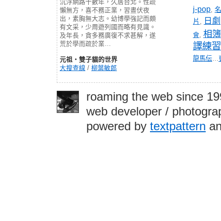
沉浮網路十數年，久居台北。性疏
j-pop
,
懶無方，喜不務正業，習晝伏夜
出，素胸無大志。幼博學強記而頗
日劇
片
,
有文采，少周遊列國而略有見識。
相簿
會
,
及年長，貪多務廣復不求甚解，遂
荒於學而疏於業…
譯練習
龍馬伝
…
元祖‧雙子貓的世界
大搜查線
/
柳葉敏郎
roaming the web since 1
web developer / photograp
powered by
textpattern
an