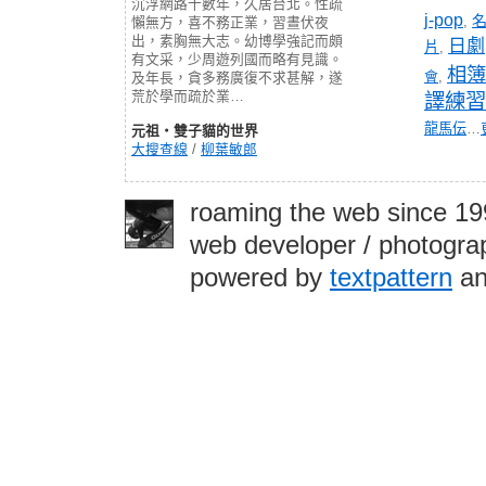
沉浮網路十數年，久居台北。性疏
j-pop
,
懶無方，喜不務正業，習晝伏夜
出，素胸無大志。幼博學強記而頗
日劇
片
,
有文采，少周遊列國而略有見識。
相簿
會
,
及年長，貪多務廣復不求甚解，遂
荒於學而疏於業…
譯練習
龍馬伝
…
元祖‧雙子貓的世界
大搜查線
/
柳葉敏郎
roaming the web since 1
web developer / photograp
powered by
textpattern
an