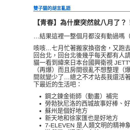
雙子貓的胡言亂語
【青春】為什麼突然就八月了？
…結果這裡一整個月都沒有動過嗎
咳咳…七月忙著搬家換宿舍，又跑
回台北，回台北後幾乎每天都有人
貓一看到緯來日本台國興衛視 JETT
（再爆）而且房間很亂不想整理（
間就變少了…總之不才站長我還活
下最近的生活吧：
鋼之鍊金術師（動畫）補完
勞勃狄尼洛的西城故事好棒、
蘇州是個好地方
新天地和徐家匯也是好地方
7-ELEVEN 是人類文明的精神