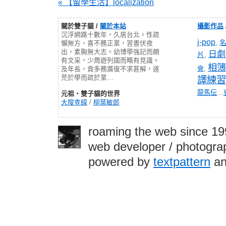
« 【留學生活】localization
關於雙子貓 /
關於本站
攝影作品
沉浮網路十數年，久居台北。性疏
j-pop
,
懶無方，喜不務正業，習晝伏夜
出，素胸無大志。幼博學強記而頗
日劇
片
,
有文采，少周遊列國而略有見識。
相簿
會
,
及年長，貪多務廣復不求甚解，遂
荒於學而疏於業…
譯練習
龍馬伝
…
元祖‧雙子貓的世界
大搜查線
/
柳葉敏郎
roaming the web since 1
web developer / photograp
powered by
textpattern
an