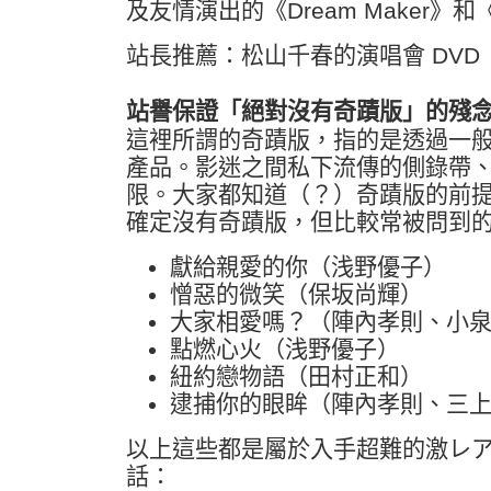
及友情演出的《Dream Maker》
站長推薦：松山千春的演唱會 DVD
站譽保證「絕對沒有奇蹟版」的殘
這裡所謂的奇蹟版，指的是透過一
產品。影迷之間私下流傳的側錄帶
限。大家都知道（？）奇蹟版的前
確定沒有奇蹟版，但比較常被問到
獻給親愛的你（浅野優子）
憎惡的微笑（保坂尚輝）
大家相愛嗎？（陣內孝則、小
點燃心火（浅野優子）
紐約戀物語（田村正和）
逮捕你的眼眸（陣內孝則、三
以上這些都是屬於入手超難的激レ
話：