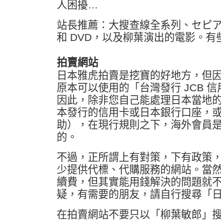
人困擾…
站長推薦：大搜查線全系列、セピ
和 DVD，以及柳葉演出的電影。有些
拍賣網站
日本雅虎拍賣是挖寶的好地方，但
原本可以使用的「台灣發行 JCB 
因此，除非您自己能處理日本當地
本發行的信用卡或日本銀行口座，
助），在現行規則之下，海外會員
的。
不過，正所謂上有對策，下有政策
少提供代標、代購服務的網站。當
續費，但其實能用錢解決的問題就
疑，有需要的朋友，請自行搜尋「
在拍賣網站不要只以「柳葉敏郎」