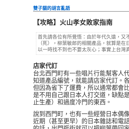
雙子貓的胡言亂語
【攻略】火山孝女敗家指南
首先請各位有所覺悟：由於年代久遠，又
（死），柳葉敏郎的相關產品，就算是在
以一時找不到也不要太灰心；事實上台灣
店家代訂
台北西門町有一些唱片行能幫客人
知道產品編號，就能請店家代訂。
但因為省下了運費，所以通常都會
是不用自己跟日本人打交道，缺點
止生產）和過度冷門的東西。
說到西門町，也有一些經營日本偶
近期（甚至更早）的日本雜誌和電
的話，出門逛街就可以把柳葉帶回