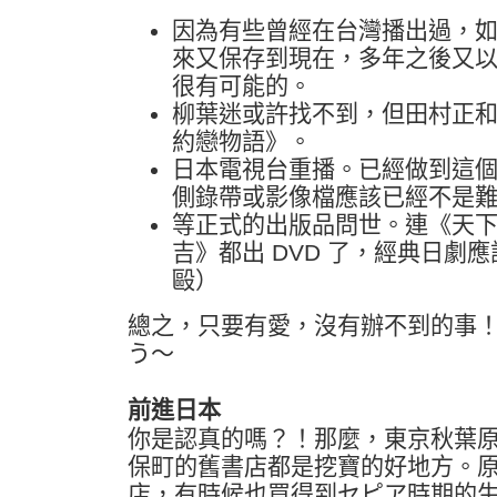
因為有些曾經在台灣播出過，
來又保存到現在，多年之後又
很有可能的。
柳葉迷或許找不到，但田村正
約戀物語》。
日本電視台重播。已經做到這
側錄帶或影像檔應該已經不是
等正式的出版品問世。連《天
吉》都出 DVD 了，經典日劇
毆）
總之，只要有愛，沒有辦不到的事
う～
前進日本
你是認真的嗎？！那麼，東京秋葉
保町的舊書店都是挖寶的好地方。
店，有時候也買得到セピア時期的生寫