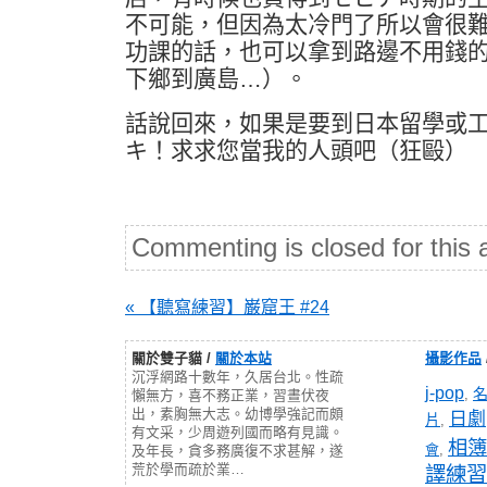
不可能，但因為太冷門了所以會很
功課的話，也可以拿到路邊不用錢
下鄉到廣島…）。
話說回來，如果是要到日本留學或
キ！求求您當我的人頭吧（狂毆）
Commenting is closed for this a
« 【聽寫練習】巌窟王 #24
關於雙子貓 /
關於本站
攝影作品
沉浮網路十數年，久居台北。性疏
j-pop
,
懶無方，喜不務正業，習晝伏夜
出，素胸無大志。幼博學強記而頗
日劇
片
,
有文采，少周遊列國而略有見識。
相簿
會
,
及年長，貪多務廣復不求甚解，遂
荒於學而疏於業…
譯練習