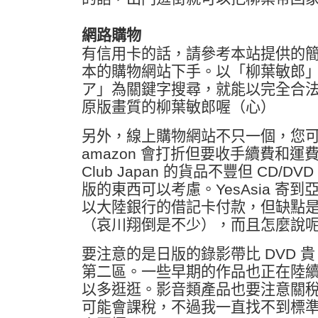
網路購物
有信用卡的話，請參考本站提供的
本的購物網站下手。以「柳葉敏郎
ア」為關鍵字搜尋，就能以完全合
原版畫質的柳葉敏郎喔（心）
另外，線上購物網站不只一個，您
amazon 會打折但要收手續費和
Club Japan 的貨品不豐但 CD/
版的東西可以考慮。YesAsia 寄
以大陸銀行的借記卡付款，但缺點
（哀川翔倒是不少），而且怎麼說
要注意的是日版的錄影帶比 DVD 貴
第二區。一些早期的作品也正在陸續 
以多逛逛。影音類產品也要注意關
可能會課稅，不過我一直找不到標