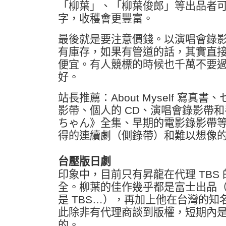
「柳葉」、「柳葉俊郎」等出品者
字，收穫會更豐富。
最後就是要注意價錢。以演唱會錄
有庫存，如果有管道的話，其實直
便宜。有人競標的時候也千萬不要
好。
站長推薦：About Myself 寫真書
影帶、個人的 CD、演唱會錄影帶
ちゃん》全集、早期的電影錄影帶
得的連續劇（側錄帶）和難以想像
台壓版日劇
印象中，目前只有昇龍在代理 TBS
全。柳葉的佳作幾乎都是富士出品
是 TBS…），再加上他在台灣的
此除非有代理商談到版權，短期內
的。