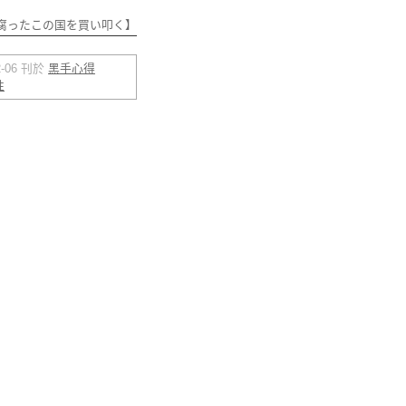
腐ったこの国を買い叩く】
02-06 刊於
黑手心得
性