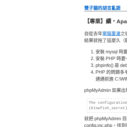
雙子貓的胡言亂語
【專業】續‧Apache
自從去年
電腦重灌
之
結果就拖了這麼久（
安裝 mysql
安裝 PHP 時要一併安
phpinfo() 是 
PHP 的問題多半都是
通通抓進 C:\W
phpMyAdmin 如
The configuratio
(blowfish_secret
就把 phpMyAdmin 目
config.inc.php，