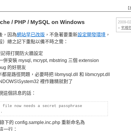
【
 / PHP / MySQL on Windows
2009-
»
宅根
後，因為
網站早已改版
，不急著要重新
設定開發環境
，
毆）總之記下重點以備不時之需：
 時要記得打開防火牆設定
裝 mysql, mcrypt, mbstring 三個 extension
debug 的好朋友
路徑問題，必要時把 libmysql.dll 和 libmcrypt.dll
INDOWS\System32 裡作雞精就對了
果出現這個訊息的話：
n file now needs a secret passphrase
).
錄下的 config.sample.inc.php 重新命名為
找到這一行：