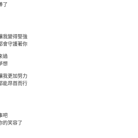
棒了
讓我變得堅強
都會守護著你
來過
夢想
讓我更加努力
都能昂首而行
事吧
你的笑容了