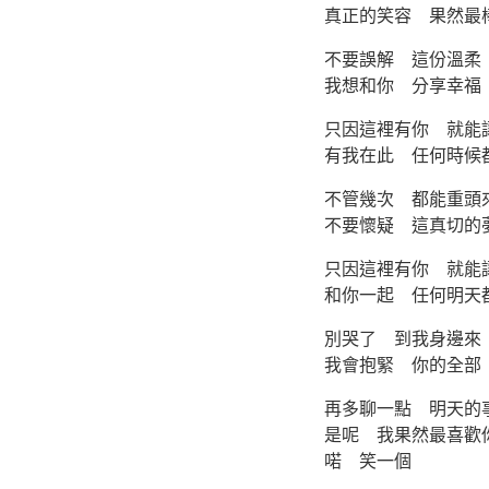
真正的笑容 果然最
不要誤解 這份溫柔
我想和你 分享幸福
只因這裡有你 就能
有我在此 任何時候
不管幾次 都能重頭
不要懷疑 這真切的
只因這裡有你 就能
和你一起 任何明天
別哭了 到我身邊來
我會抱緊 你的全部
再多聊一點 明天的
是呢 我果然最喜歡
喏 笑一個