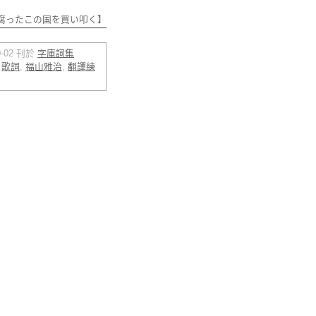
腐ったこの国を買い叩く】
10-02 刊於
字庫詞集
,
歌詞
,
福山雅治
,
翻譯練