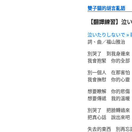
雙子貓的胡言亂語
【翻譯練習】泣い
泣いたりしないで »
詞、曲／福山雅治
別哭了 到我身邊來
我會抱緊 你的全部
別一個人 在那害怕
我會撫慰 你的心靈
想要瞭解 你的悲傷
想要傳遞 我的溫暖
別哭了 把臉轉過來
把真心話 說出來吧
失去的東西 別再忘