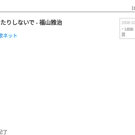
【
たりしないで - 福山雅治
2008-
»
j-pop
習
 歌ネット
記了