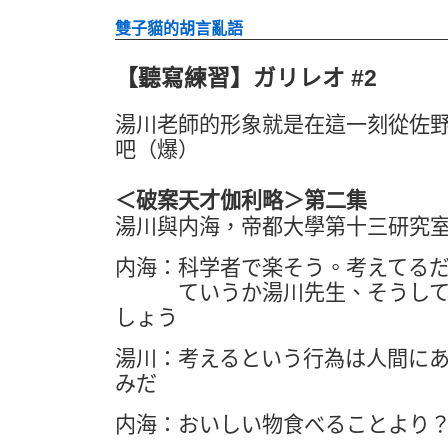
雙子貓的胡言亂語
【聽寫練習】ガリレオ #2
湯川老師的形象就是在這一刻從佐
吧（爆）
＜破案天才伽利略＞第二集
湯川與内海，帝都大學第十三研究
内海：科学者で楽そう。考えてる
ていうか湯川先生、そうしてる
しょう
湯川：考えるという行為は人間に
みだ
内海：おいしい物食べることより