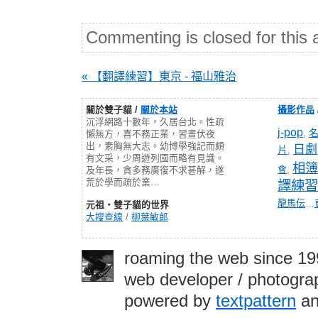
Commenting is closed for this a
« 【翻譯練習】東京 - 福山雅治
關於雙子貓 /
關於本站
攝影作品
沉浮網路十數年，久居台北。性疏
j-pop
,
懶無方，喜不務正業，習晝伏夜
出，素胸無大志。幼博學強記而頗
日劇
片
,
有文采，少周遊列國而略有見識。
相簿
會
,
及年長，貪多務廣復不求甚解，遂
荒於學而疏於業…
譯練習
龍馬伝
…
元祖‧雙子貓的世界
大搜查線
/
柳葉敏郎
roaming the web since 1
web developer / photograp
powered by
textpattern
an