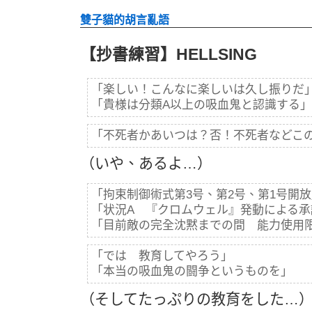
雙子貓的胡言亂語
【抄書練習】HELLSING
「楽しい！こんなに楽しいは久し振りだ
「貴様は分類A以上の吸血鬼と認識する」
「不死者かあいつは？否！不死者などこ
（いや、あるよ…）
「拘束制御術式第3号、第2号、第1号開
「状況A 『クロムウェル』発動による承
「目前敵の完全沈黙までの間 能力使用
「では 教育してやろう」
「本当の吸血鬼の闘争というものを」
（そしてたっぷりの教育をした…