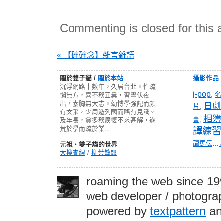
Commenting is closed for this a
« 【碎碎念】雜言雜語
關於雙子貓 /
關於本站
攝影作品
沉浮網路十數年，久居台北。性疏
j-pop
,
懶無方，喜不務正業，習晝伏夜
出，素胸無大志。幼博學強記而頗
日劇
片
,
有文采，少周遊列國而略有見識。
相簿
會
,
及年長，貪多務廣復不求甚解，遂
荒於學而疏於業…
譯練習
龍馬伝
…
元祖‧雙子貓的世界
大搜查線
/
柳葉敏郎
roaming the web since 1
web developer / photograp
powered by
textpattern
an