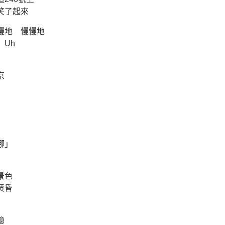
笑了起來
慢地 慢慢地
Uh
京
哪」
景色
黃昏
憶