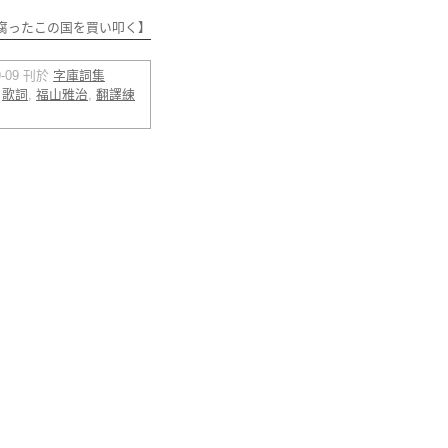
腐ったこの国を買い叩く】
09-09 刊於
字庫詞集
,
歌詞
,
福山雅治
,
翻譯練