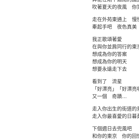
吹著夏天的夜風 你
走在外苑東通上 慢
牽起手吧 夜色真美 
我正歌頌著愛
在與你並肩同行的東
想成為你的答案
想成為你的明天
想要永遠走下去
看到了 流星
「好漂亮」「好漂亮
又一個 奇蹟…
走入你出生的街道的
走入你最喜愛的日暮
下個週日去兜風吧
和你的東京 你的回