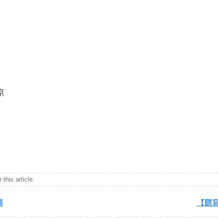
京
this article.
場
【聽寫