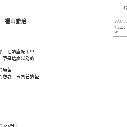
【
- 福山雅治
2008-
»
j-pop
習
顏 在這座城市中
 原是這麼以為的
的痛苦
的悲哀 背負著這些
246號上