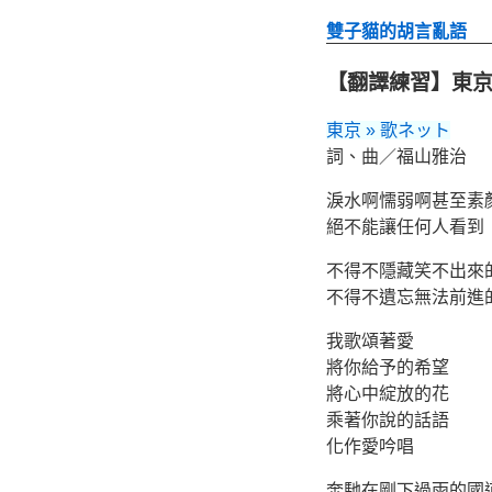
雙子貓的胡言亂語
【翻譯練習】東京 
東京 » 歌ネット
詞、曲／福山雅治
淚水啊懦弱啊甚至素
絕不能讓任何人看到
不得不隱藏笑不出來
不得不遺忘無法前進
我歌頌著愛
將你給予的希望
將心中綻放的花
乘著你說的話語
化作愛吟唱
奔馳在剛下過雨的國道