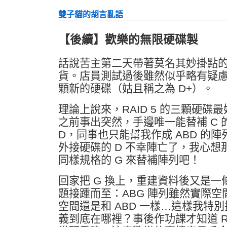
雙子貓的胡言亂語
【後續】歡樂的無限硬碟製
話說苦主第二天帶著莫名其妙掛點的
貨。店員測試過後雖然似乎略有疑
顆新的硬碟（姑且稱之為 D+）。
理論上說來，RAID 5 的三顆硬碟
之前事出突然，手邊唯一能替補 C 
D，同事也只能幫我作成 ABD 的
外接硬碟的 D 不幸陣亡了，我心想
同樣規格的 G 來替補陣列吧！
回家把 G 換上，重建資料後又是
題接踵而至：ABG 陣列雖然實際空間
空間還是和 ABD 一樣…這樣我特別
義到底在哪裡？事後作功課才知道 RA