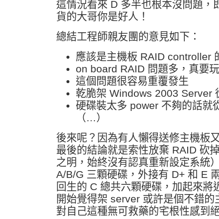
這情況看來 D 多半也根本沒問題
貨的大哥你是好人！
總結工程師親友團的意見如下：
應該是主機板 RAID controller
on board RAID 問題多，真要
這個問題很容易重覆發生
乾脆架 Windows 2003 Serve
硬碟裝太多 power 不夠的話
（…）
後來呢？因為有人懶得送修主機板又買不起
最後的結論就是索性放棄 RAID 
之明，始終沒有認真重新設定系統
A/B/G 三顆硬碟，外接有 D+ 和 
回生的 C 總共六顆硬碟，加起來將近 
開始覺得架 server 或許是個不
對自己這種無可救藥的宅根性感到