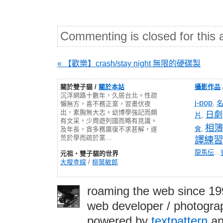
Commenting is closed for this a
« 【歡樂】crash/stay night 無限的硬碟製
關於雙子貓 /
關於本站
攝影作品
沉浮網路十數年，久居台北。性疏
j-pop
,
懶無方，喜不務正業，習晝伏夜
出，素胸無大志。幼博學強記而頗
日劇
片
,
有文采，少周遊列國而略有見識。
相簿
會
,
及年長，貪多務廣復不求甚解，遂
荒於學而疏於業…
譯練習
龍馬伝
…
元祖‧雙子貓的世界
大搜查線
/
柳葉敏郎
roaming the web since 1
web developer / photograp
powered by
textpattern
an