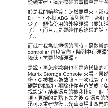
從頭重建，這麼歡樂的事情真是千
於是我開始盤算：既然要重來，那就把
D+ 上，不和 ABG 陣列綁在一起
少了一顆備份用的外接硬碟（要知道另
了），而且只是要純作系統碟的話，用
了…
而就在我為此煩惱的同時，最歡樂的
controller 再度宣佈，陣列中有
降低，需要替補硬碟。
是說，再怎麼歡樂也不是這樣搞的吧！我
Matrix Storage Console 來
樣，G 被標示為故障。一次就算了
硬體的問題，那除非你老爸變成了
找設定，結果還真的被我找到一個
項，更絕的是點下去之後 G 還真的
還可以重建恢復…光華商場北四門的