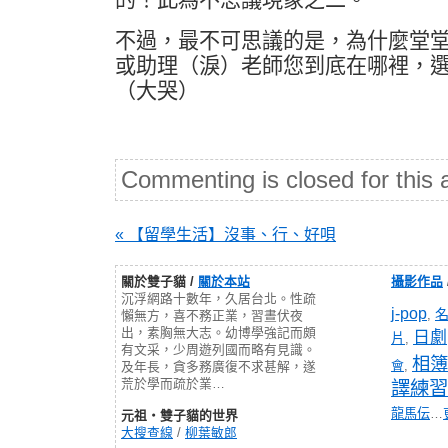
不過，最不可思議的是，為什麼堂
或助理（淚）老師您到底在哪裡，
（大哭）
Commenting is closed for this a
« 【留學生活】沒事、行、好唄
關於雙子貓 /
關於本站
攝影作品
沉浮網路十數年，久居台北。性疏
j-pop
,
懶無方，喜不務正業，習晝伏夜
出，素胸無大志。幼博學強記而頗
日劇
片
,
有文采，少周遊列國而略有見識。
相簿
會
,
及年長，貪多務廣復不求甚解，遂
荒於學而疏於業…
譯練習
龍馬伝
…
元祖‧雙子貓的世界
大搜查線
/
柳葉敏郎