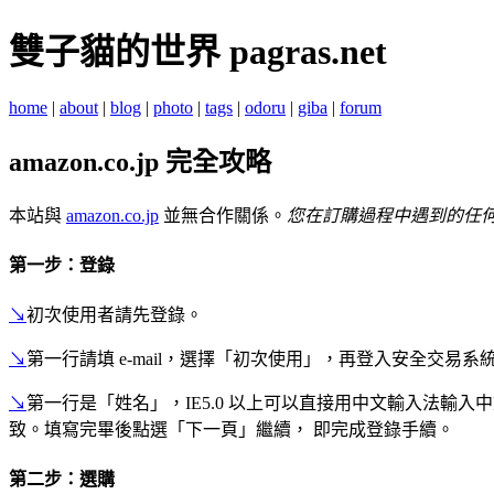
雙子貓的世界 pagras.net
home
|
about
|
blog
|
photo
|
tags
|
odoru
|
giba
|
forum
amazon.co.jp 完全攻略
本站與
amazon.co.jp
並無合作關係。
您在訂購過程中遇到的任
第一步：登錄
↘
初次使用者請先登錄。
↘
第一行請填 e-mail，選擇「初次使用」，再登入安全交
↘
第一行是「姓名」，IE5.0 以上可以直接用中文輸入法輸入
致。填寫完畢後點選「下一頁」繼續， 即完成登錄手續。
第二步：選購