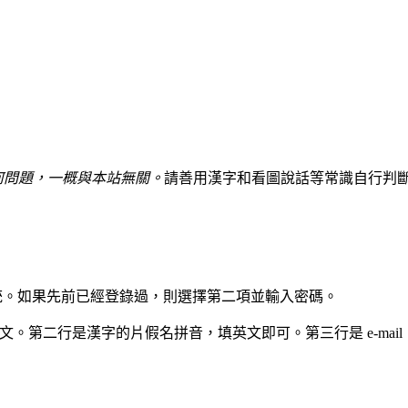
何問題，一概與本站無關。
請善用漢字和看圖說話等常識自行判
易系統。如果先前已經登錄過，則選擇第二項並輸入密碼。
中文。第二行是漢字的片假名拼音，填英文即可。第三行是 e-m