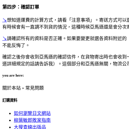
第四步：確認訂單
↘
想知道運費的計算方式，請看「注意事項」。寄送方式可以
有時候會有一直調不到貨的情況，這種時候亞馬遜還是會分次
↘
請確認所有的資料是否正確。如果要變更就選各資料附近的
不能反悔了。
確認之後你會收到亞馬遜的確認信件，在貨物寄出時也會收到
道詳細規定的話請告訴我）。這個部分和亞馬遜無關，物流公
you are here:
關於本站 » 常見問題
訂購資料
如何瀏覽日文網站
柳葉敏郎敗家指南
大搜查線出版品