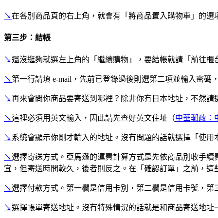
↘
在各別商品頁的右上角，就會有「將商品置入購物車」的選項
第三步：結帳
↘
還沒逛夠就選左上角的「繼續購物」，要結帳就請「前往櫃
↘
第一行請填 e-mail，先前已登錄過後則選第二項並輸入
↘
再來會問你商品要寄送到哪裡？除非你有日本地址，不然請
↘
這裡必須用英文輸入，因此請先查好英文住址（
中華郵政：
↘
系統會顯示你剛才輸入的地址。沒有問題的話就選擇「使用
↘
選擇寄送方式。亞馬遜的運費計算方式是先依商品別收手續
宜，但寄送時間較久，後者則反之。在「確認訂單」之前，這
↘
選擇付款方式。第一欄是信用卡別，第二欄是信用卡號，第
↘
選擇帳單寄送地址。沒有特殊情況的話就是和商品寄送地址