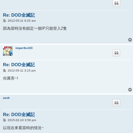
Re: DOD全滅記
P
2012-05-11 9:25 am
o
s
因為當時沒有鎖定一個IP只能登入2隻
t
imperfect33
Re: DOD全滅記
P
2012-05-11 3:15 pm
o
s
你厲害~!
t
zeek
Re: DOD全滅記
P
2015-02-10 3:56 pm
o
s
以現在來看當時的情況~
t