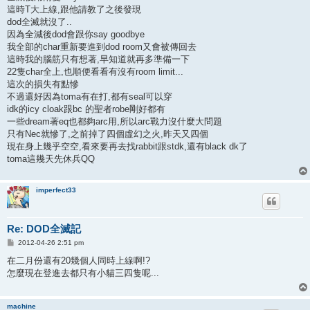
這時T大上線,跟他請教了之後發現
dod全滅就沒了..
因為全減後dod會跟你say goodbye
我全部的char重新要進到dod room又會被傳回去
這時我的腦筋只有想著,早知道就再多準備一下
22隻char全上,也順便看看有沒有room limit...
這次的損失有點慘
不過還好因為toma有在打,都有seal可以穿
idk的icy cloak跟bc 的聖者robe剛好都有
一些dream著eq也都夠arc用,所以arc戰力沒什麼大問題
只有Nec就慘了,之前掉了四個虛幻之火,昨天又四個
現在身上幾乎空空,看來要再去找rabbit跟stdk,還有black dk了
toma這幾天先休兵QQ
imperfect33
Re: DOD全滅記
P
2012-04-26 2:51 pm
o
s
在二月份還有20幾個人同時上線啊!?
t
怎麼現在登進去都只有小貓三四隻呢...
machine