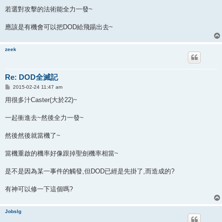
若選對攻擊的法術能全力一發~
應該是有機會可以把DOD給飛踼出去~
zeek
Re: DOD全滅記
P
2015-02-24 11:47 am
o
s
用很多汁Caster(大於22)~
t
一起衝進去~然後全力一發~
然後然後就當機了~
當機重啟的機率好像跟掉聖劍機率相當~
是不是因為某一事件的觸發,但DOD已經是先掛了,而造成的?
有神可以修一下這個嗎?
Jobslg