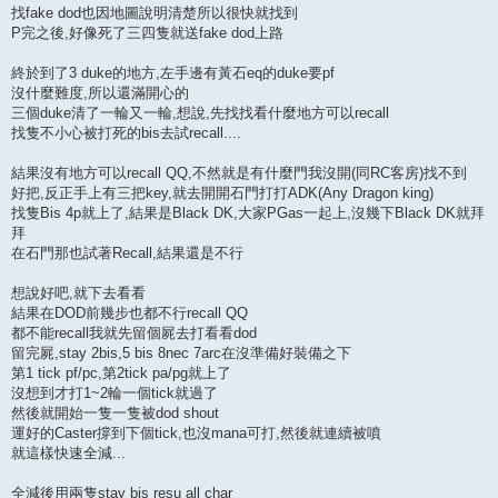
找fake dod也因地圖說明清楚所以很快就找到
P完之後,好像死了三四隻就送fake dod上路
終於到了3 duke的地方,左手邊有黃石eq的duke要pf
沒什麼難度,所以還滿開心的
三個duke清了一輪又一輪,想說,先找找看什麼地方可以recall
找隻不小心被打死的bis去試recall....
結果沒有地方可以recall QQ,不然就是有什麼門我沒開(同RC客房)找不到
好把,反正手上有三把key,就去開開石門打打ADK(Any Dragon king)
找隻Bis 4p就上了,結果是Black DK,大家PGas一起上,沒幾下Black DK就拜
拜
在石門那也試著Recall,結果還是不行
想說好吧,就下去看看
結果在DOD前幾步也都不行recall QQ
都不能recall我就先留個屍去打看看dod
留完屍,stay 2bis,5 bis 8nec 7arc在沒準備好裝備之下
第1 tick pf/pc,第2tick pa/pg就上了
沒想到才打1~2輪一個tick就過了
然後就開始一隻一隻被dod shout
運好的Caster撐到下個tick,也沒mana可打,然後就連續被噴
就這樣快速全減...
全減後用兩隻stay bis resu all char