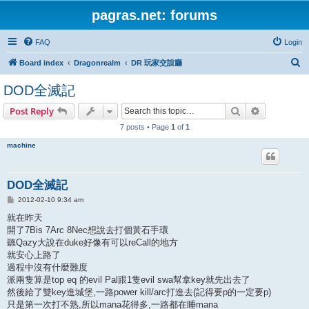
pagras.net: forums
FAQ
Login
S
Board index
Dragonrealm
DR 玩家交誼廳
e
DOD全滅記
a
Search
Advanced s
Post Reply
r
7 posts • Page
1
of
1
c
h
machine
DOD全滅記
P
2012-02-10 9:34 am
o
s
就在昨天
t
開了7Bis 7Arc 8Nec想說去打個黃石手環
聽Qazy大說在duke好像有可以reCall的地方
就安心上路了
過程中沒有什麼難度
派兩隻算是top eq 的evil Pal跟1隻evil swa幫拿key就先出去了
然後給了雙key進城堡,一路power kill/arc打進去(記得要p的一定要p)
只是第一次打不熟,所以mana花得多,一路都在睡mana