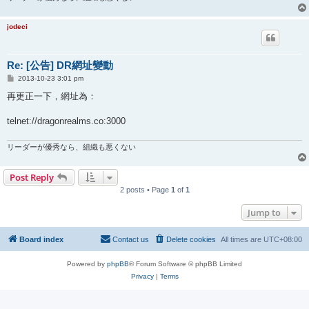
jodeci
Re: [公告] DR網址變動
P
2013-10-23 3:01 pm
o
s
再更正一下，網址為：
t
telnet://dragonrealms.co:3000
リーダーが優秀なら、組織も悪くない
Post Reply
2 posts • Page
1
of
1
Jump to
Board index
Contact us
Delete cookies
All times are
UTC+08:00
Powered by
phpBB
® Forum Software © phpBB Limited
Privacy
|
Terms