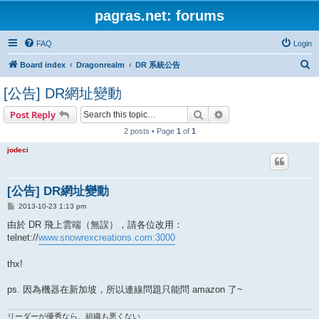
pagras.net: forums
FAQ
Login
S
Board index
Dragonrealm
DR 系統公告
e
[公告] DR網址變動
a
Search
Advanced search
Post Reply
r
2 posts • Page
1
of
1
c
h
jodeci
[公告] DR網址變動
P
2013-10-23 1:13 pm
o
s
由於 DR 飛上雲端（無誤），請各位改用：
t
telnet://
www.snowrexcreations.com:3000
thx!
ps. 因為機器在新加坡，所以連線問題只能問 amazon 了~
リーダーが優秀なら、組織も悪くない